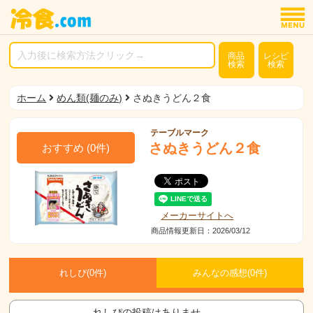
商品
レシピ
検索
検索
ホーム
めん類(麺のみ)
さぬきうどん２食
テーブルマーク
さぬきうどん２食
おすすめ
(
0
件)
メーカーサイトへ
商品情報更新日：2026/03/12
れしぴ(
0件)
みんなの感想(
0
件)
れしぴの投稿はありませ