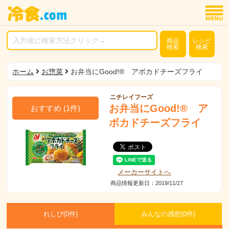
商品
レシピ
検索
検索
ホーム
お惣菜
お弁当にGood!® アボカドチーズフライ
ニチレイフーズ
お弁当にGood!® ア
おすすめ
(
1
件)
ボカドチーズフライ
メーカーサイトへ
商品情報更新日：2019/11/27
れしぴ(
0件)
みんなの感想(
0
件)