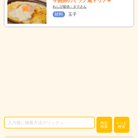
半熟卵のミラノ風ドリア✳︎
れしぴ提供：タマさん
材料
玉子
商品
レシピ
検索
検索