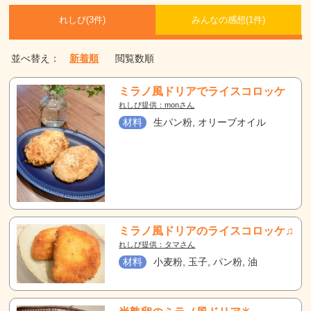
れしぴ(
3件)
みんなの感想(
1
件)
並べ替え：
新着順
閲覧数順
ミラノ風ドリアでライスコロッケ
れしぴ提供：monさん
材料
生パン粉, オリーブオイル
ミラノ風ドリアのライスコロッケ♫
れしぴ提供：タマさん
材料
小麦粉, 玉子, パン粉, 油