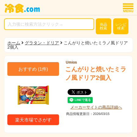
商品
レシピ
検索
検索
ホーム
グラタン・ドリア
こんがりと焼いたミラノ風ドリア
2個入
Umios
こんがりと焼いたミラ
おすすめ
(
1
件)
ノ風ドリア2個入
メーカーサイトの商品詳細へ
商品情報更新日：2026/03/15
楽天市場でさがす