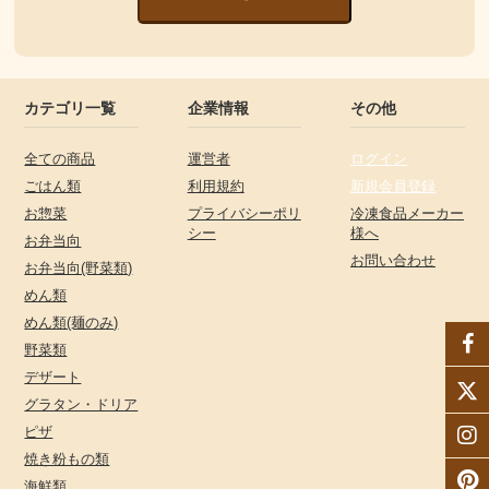
カテゴリ一覧
企業情報
その他
全ての商品
運営者
ログイン
ごはん類
利用規約
新規会員登録
お惣菜
プライバシーポリ
冷凍食品メーカー
シー
様へ
お弁当向
お問い合わせ
お弁当向(野菜類)
めん類
めん類(麺のみ)
野菜類
デザート
グラタン・ドリア
ピザ
焼き粉もの類
海鮮類