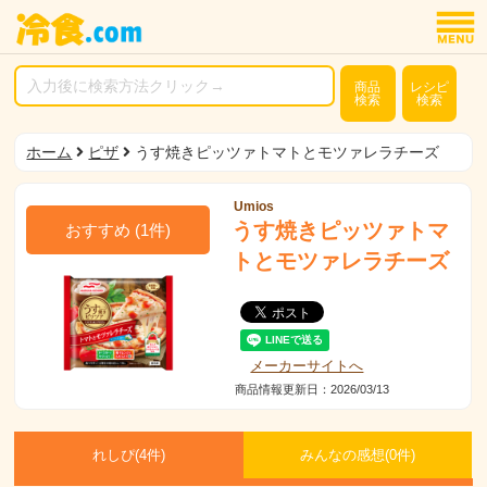
商品
レシピ
検索
検索
ホーム
ピザ
うす焼きピッツァトマトとモツァレラチーズ
Umios
うす焼きピッツァトマ
おすすめ
(
1
件)
トとモツァレラチーズ
メーカーサイトへ
商品情報更新日：2026/03/13
れしぴ(
4件)
みんなの感想(
0
件)