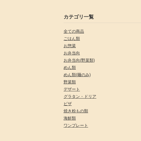
カテゴリ一覧
全ての商品
ごはん類
お惣菜
お弁当向
お弁当向(野菜類)
めん類
めん類(麺のみ)
野菜類
デザート
グラタン・ドリア
ピザ
焼き粉もの類
海鮮類
ワンプレート