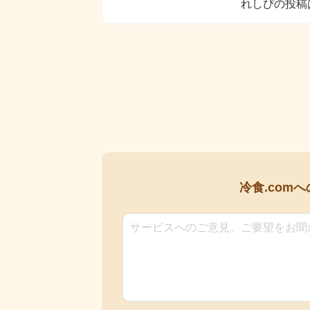
れしぴの投稿
冷食.comへ