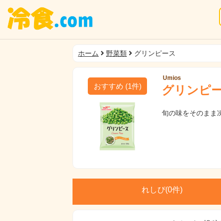
ホーム
野菜類
グリンピース
Umios
おすすめ
(
1
件)
グリンピ
旬の味をそのまま
れしぴ(
0件)