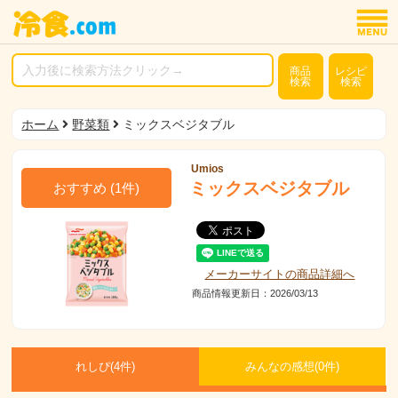
商品
レシピ
検索
検索
ホーム
野菜類
ミックスベジタブル
Umios
ミックスベジタブル
おすすめ
(
1
件)
メーカーサイトの商品詳細へ
商品情報更新日：2026/03/13
れしぴ(
4件)
みんなの感想(
0
件)