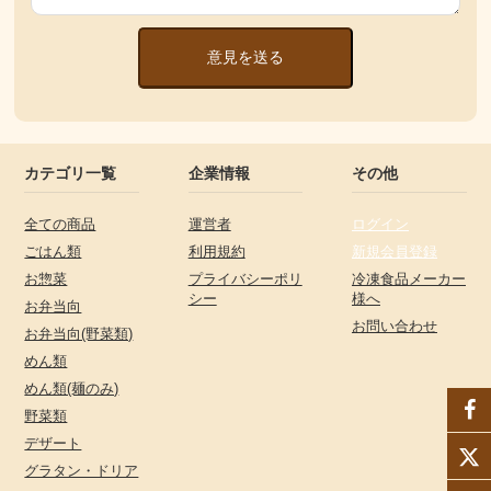
意見を送る
カテゴリ一覧
企業情報
その他
全ての商品
運営者
ログイン
ごはん類
利用規約
新規会員登録
お惣菜
プライバシーポリ
冷凍食品メーカー
シー
様へ
お弁当向
お問い合わせ
お弁当向(野菜類)
めん類
めん類(麺のみ)
野菜類
デザート
グラタン・ドリア