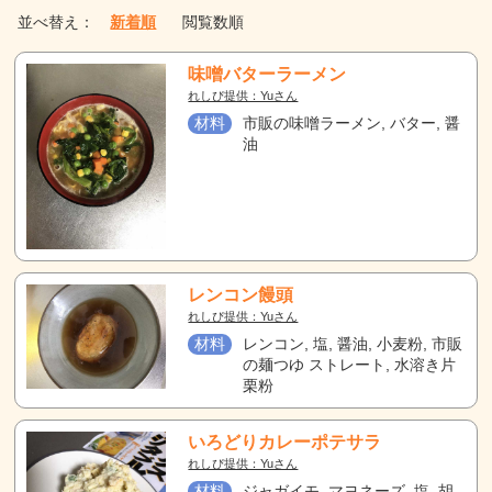
並べ替え：
新着順
閲覧数順
味噌バターラーメン
れしぴ提供：Yuさん
材料
市販の味噌ラーメン, バター, 醤
油
レンコン饅頭
れしぴ提供：Yuさん
材料
レンコン, 塩, 醤油, 小麦粉, 市販
の麺つゆ ストレート, 水溶き片
栗粉
いろどりカレーポテサラ
れしぴ提供：Yuさん
材料
ジャガイモ, マヨネーズ, 塩, 胡