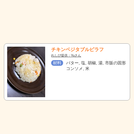
チキンベジタブルピラフ
れしぴ提供：Yuさん
材料
バター, 塩, 胡椒, 湯, 市販の固形
コンソメ, 米