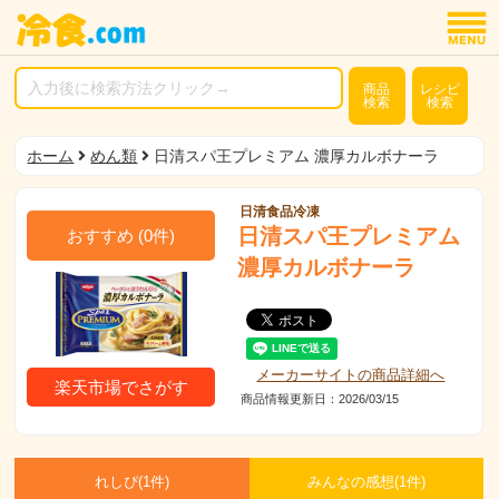
商品
レシピ
検索
検索
ホーム
めん類
日清スパ王プレミアム 濃厚カルボナーラ
日清食品冷凍
日清スパ王プレミアム
おすすめ
(
0
件)
濃厚カルボナーラ
メーカーサイトの商品詳細へ
楽天市場でさがす
商品情報更新日：2026/03/15
れしぴ(
1件)
みんなの感想(
1
件)