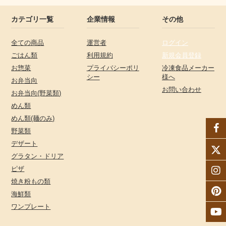
カテゴリ一覧
企業情報
その他
全ての商品
運営者
ログイン
ごはん類
利用規約
新規会員登録
お惣菜
プライバシーポリ
冷凍食品メーカー
シー
様へ
お弁当向
お問い合わせ
お弁当向(野菜類)
めん類
めん類(麺のみ)
野菜類
デザート
グラタン・ドリア
ピザ
焼き粉もの類
海鮮類
ワンプレート