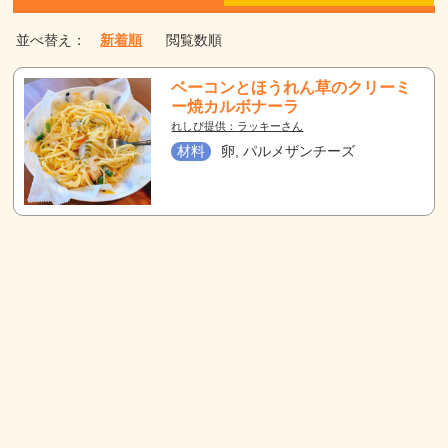
並べ替え：
新着順
閲覧数順
ベーコンとほうれん草のクリーミ
ー焼カルボナーラ
れしぴ提供：ラッキーさん
材料
卵, パルメザンチーズ