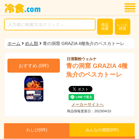
商品
レシピ
検索
検索
ホーム
めん類
青の洞窟 GRAZIA 4種魚介のペスカトーレ
日清製粉ウェルナ
青の洞窟 GRAZIA 4種
おすすめ
(
0
件)
魚介のペスカトーレ
メーカーサイトへ
商品情報更新日：2023/04/10
れしぴ(
0件)
みんなの感想(
0
件)