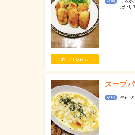
材料
じゃがい
たいして
れしぴをみる
スープパ
材料
牛乳, 