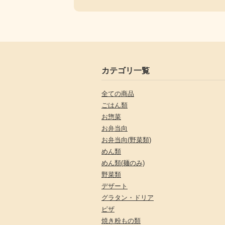
カテゴリ一覧
全ての商品
ごはん類
お惣菜
お弁当向
お弁当向(野菜類)
めん類
めん類(麺のみ)
野菜類
デザート
グラタン・ドリア
ピザ
焼き粉もの類