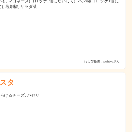
も, マヨネーズ(コロッケ1個にたいして), パン粉(コロッケ1個に
), 塩胡椒, サラダ菜
れしぴ提供：potakoさん
スタ
とろけるチーズ, パセリ