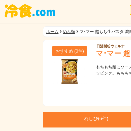
ホーム
めん類
マ･マー 超もち生パスタ 
日清製粉ウェルナ
おすすめ
(
0
件)
マ･マー 
もちもち麺にソー
ッピング。もちも
れしぴ(
6件)