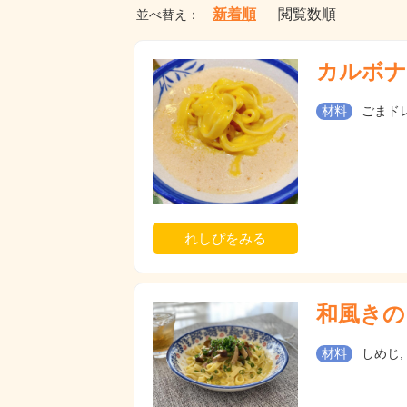
新着順
閲覧数順
並べ替え：
カルボナ
材料
ごまドレ
れしぴをみる
和風きの
材料
しめじ,