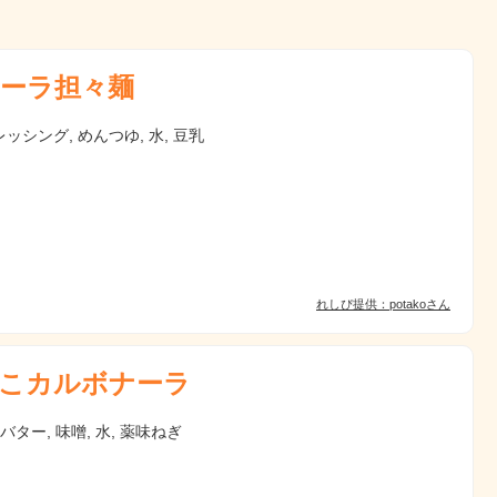
ーラ担々麺
ッシング, めんつゆ, 水, 豆乳
れしぴ提供：potakoさん
こカルボナーラ
 バター, 味噌, 水, 薬味ねぎ