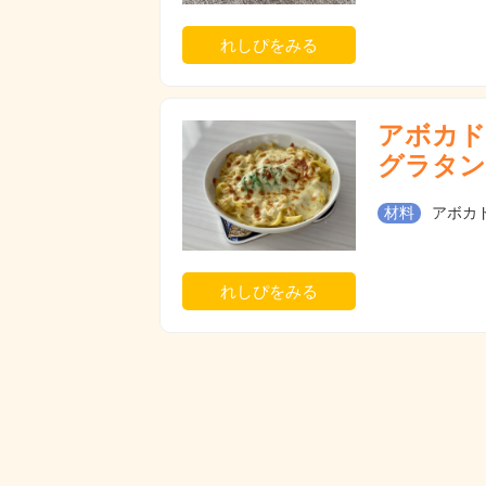
れしぴをみる
アボカド
グラタン
材料
アボカド
れしぴをみる