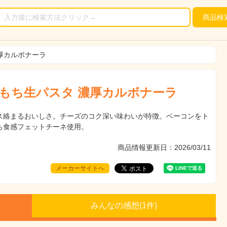
商品
検
濃厚カルボナーラ
超もち生パスタ 濃厚カルボナーラ
ス絡まるおいしさ。チーズのコク深い味わいが特徴。ベーコンをト
ち食感フェットチーネ使用。
商品情報更新日：2026/03/11
メーカーサイトへ
みんなの感想(
1
件)