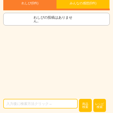
れしぴ(
0件)
みんなの感想(
0
件)
れしぴの投稿はありませ
ん。
商品
レシピ
検索
検索