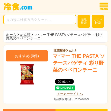
商品
レシピ
検索
検索
ホーム
めん類
マ･マー THE PASTA ソテースパゲティ 彩り
野菜のペペロンチーニ
日清製粉ウェルナ
マ･マー THE PASTA ソ
おすすめ
(
0
件)
テースパゲティ 彩り野
菜のペペロンチーニ
メーカーサイトへ
商品情報更新日：2022/06/29