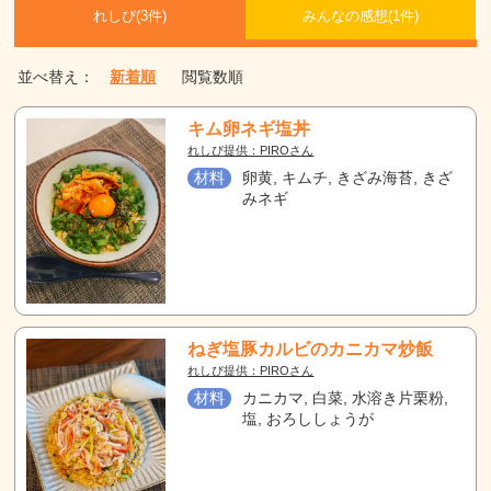
れしぴ(
3件)
みんなの感想(
1
件)
並べ替え：
新着順
閲覧数順
キム卵ネギ塩丼
れしぴ提供：PIROさん
材料
卵黄, キムチ, きざみ海苔, きざ
みネギ
ねぎ塩豚カルビのカニカマ炒飯
れしぴ提供：PIROさん
材料
カニカマ, 白菜, 水溶き片栗粉,
塩, おろししょうが