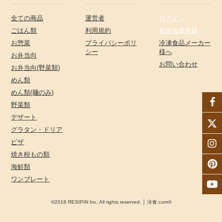
全ての商品
運営者
ログイン
ごはん類
利用規約
新規会員登録
お惣菜
プライバシーポリ
冷凍食品メーカー
シー
様へ
お弁当向
お問い合わせ
お弁当向(野菜類)
めん類
めん類(麺のみ)
野菜類
デザート
グラタン・ドリア
ピザ
焼き粉もの類
海鮮類
ワンプレート
©2018 RESIPIN Inc. All rights reserved. │ 冷食.com®