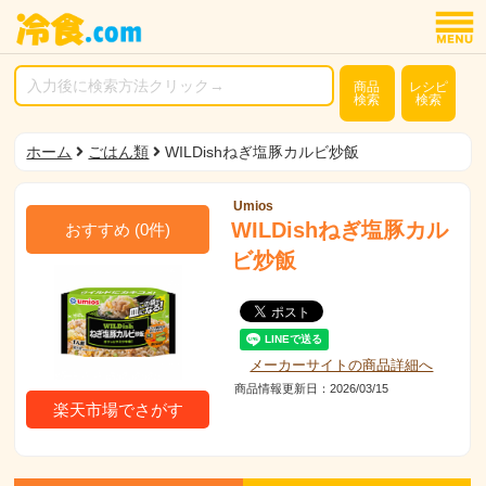
商品
レシピ
検索
検索
ホーム
ごはん類
WILDishねぎ塩豚カルビ炒飯
Umios
WILDishねぎ塩豚カル
おすすめ
(
0
件)
ビ炒飯
メーカーサイトの商品詳細へ
商品情報更新日：2026/03/15
楽天市場でさがす