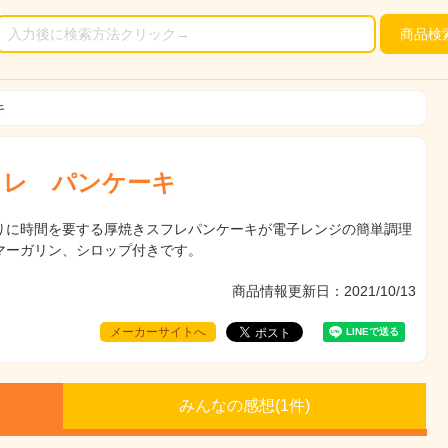
商品
検
キ
フレ パンケーキ
りに時間を要する厚焼きスフレパンケーキが電子レンジの簡単調理
マーガリン、シロップ付きです。
商品情報更新日：2021/10/13
メーカーサイトへ
みんなの感想(
1
件)