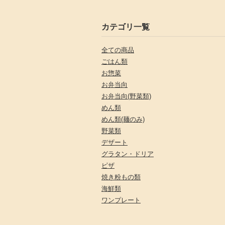
カテゴリ一覧
全ての商品
ごはん類
お惣菜
お弁当向
お弁当向(野菜類)
めん類
めん類(麺のみ)
野菜類
デザート
グラタン・ドリア
ピザ
焼き粉もの類
海鮮類
ワンプレート