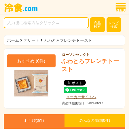
商品
レシピ
検索
検索
ホーム
デザート
ふわとろフレンチトースト
ローソンセレクト
ふわとろフレンチトー
おすすめ
(
0
件)
スト
メーカーサイトへ
商品情報更新日：2021/06/17
れしぴ(
0件)
みんなの感想(
0
件)