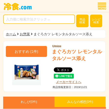
商品
レシピ
検索
検索
ホーム
お惣菜
まぐろカツ レモンタルタルソース添え
Umios
まぐろカツ レモンタル
おすすめ
(
1
件)
タルソース添え
メーカーサイトへ
商品情報更新日：2019/11/21
れしぴ(
0件)
みんなの感想(
0
件)