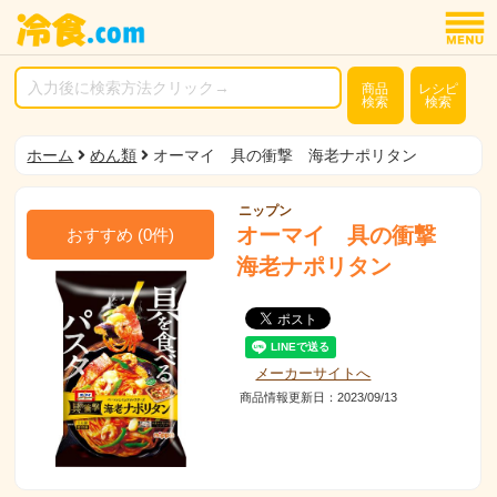
商品
レシピ
検索
検索
ホーム
めん類
オーマイ 具の衝撃 海老ナポリタン
ニップン
オーマイ 具の衝撃
おすすめ
(
0
件)
海老ナポリタン
メーカーサイトへ
商品情報更新日：2023/09/13