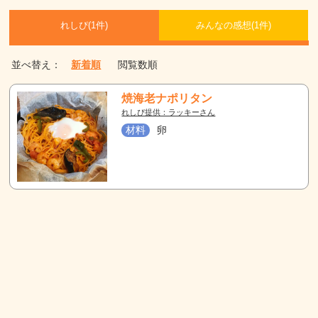
れしぴ(
1件)
みんなの感想(
1
件)
並べ替え：
新着順
閲覧数順
焼海老ナポリタン
れしぴ提供：ラッキーさん
材料
卵