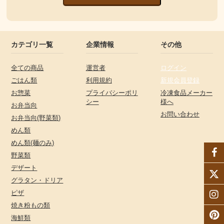
カテゴリ一覧
企業情報
その他
全ての商品
運営者
ログイン
ごはん類
利用規約
新規会員登録
お惣菜
プライバシーポリ
冷凍食品メーカー
シー
様へ
お弁当向
お問い合わせ
お弁当向(野菜類)
めん類
めん類(麺のみ)
野菜類
デザート
グラタン・ドリア
ピザ
焼き粉もの類
海鮮類