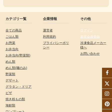
カテゴリ一覧
企業情報
その他
全ての商品
運営者
ログイン
ごはん類
利用規約
新規会員登録
お惣菜
プライバシーポリ
冷凍食品メーカー
シー
様へ
お弁当向
お問い合わせ
お弁当向(野菜類)
めん類
めん類(麺のみ)
野菜類
デザート
グラタン・ドリア
ピザ
焼き粉もの類
海鮮類
ワンプレート