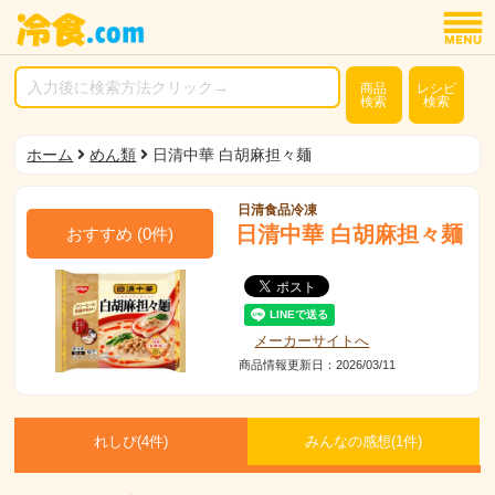
商品
レシピ
検索
検索
ホーム
めん類
日清中華 白胡麻担々麺
日清食品冷凍
日清中華 白胡麻担々麺
おすすめ
(
0
件)
メーカーサイトへ
商品情報更新日：2026/03/11
れしぴ(
4件)
みんなの感想(
1
件)