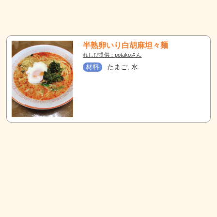
半熟卵いり白胡麻坦々麺
れしぴ提供：potakoさん
材料
たまご, 水