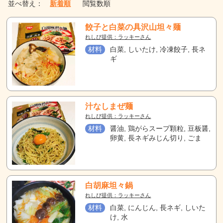
並べ替え：
新着順
閲覧数順
餃子と白菜の具沢山坦々麺
れしぴ提供：ラッキーさん
材料
白菜, しいたけ, 冷凍餃子, 長ネ
ギ
汁なしまぜ麺
れしぴ提供：ラッキーさん
材料
醤油, 鶏がらスープ顆粒, 豆板醤,
卵黄, 長ネギみじん切り, ごま
白胡麻坦々鍋
れしぴ提供：ラッキーさん
材料
白菜, にんじん, 長ネギ, しいた
け, 水