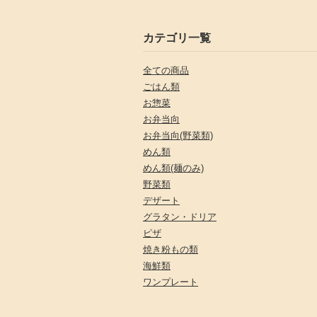
カテゴリ一覧
全ての商品
ごはん類
お惣菜
お弁当向
お弁当向(野菜類)
めん類
めん類(麺のみ)
野菜類
デザート
グラタン・ドリア
ピザ
焼き粉もの類
海鮮類
ワンプレート