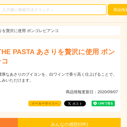
商品
検
あさりを贅沢に使用 ボンゴレビアンコ
HE PASTA あさりを贅沢に使用 ボン
ンコ
濃厚なあさりのブイヨンを、白ワインで香り高く仕上げることで、
しみいただけます。
商品情報更新日：2020/09/07
メーカーサイトへ
みんなの感想(
0
件)