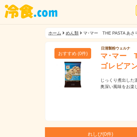
ホーム
めん類
マ･マー THE PASTA 
日清製粉ウェルナ
おすすめ
(
0
件)
マ･マー T
ゴレビア
じっくり煮出した
奥深い風味をお楽
れしぴ(
0件)