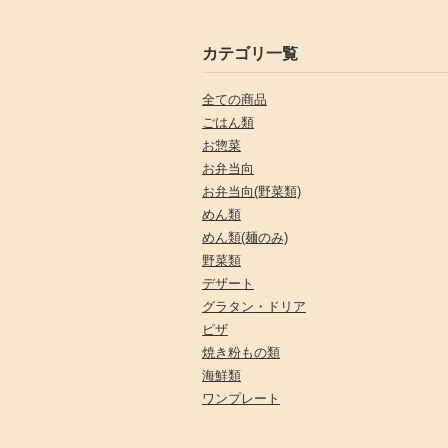
カテゴリ一覧
全ての商品
ごはん類
お惣菜
お弁当向
お弁当向(野菜類)
めん類
めん類(麺のみ)
野菜類
デザート
グラタン・ドリア
ピザ
焼き粉もの類
海鮮類
ワンプレート