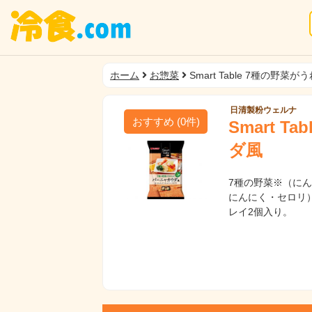
ホーム
お惣菜
Smart Table 7種の野
日清製粉ウェルナ
おすすめ
(
0
件)
Smart 
ダ風
7種の野菜※（に
にんにく・セロリ
レイ2個入り。