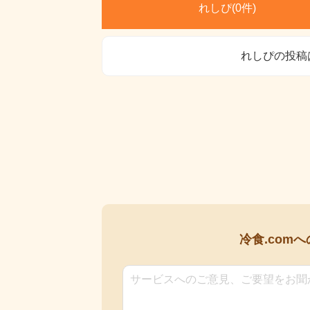
れしぴ(
0件)
れしぴの投稿
冷食.comへ