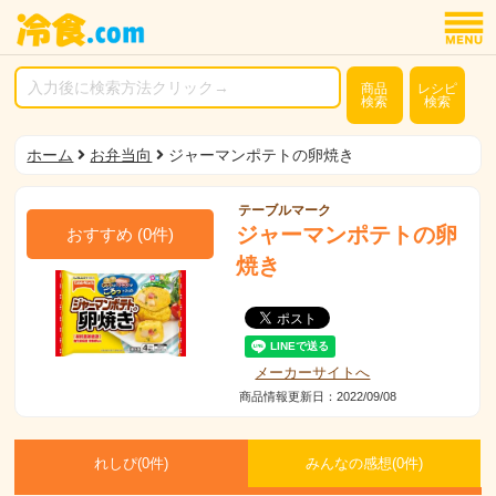
商品
レシピ
検索
検索
ホーム
お弁当向
ジャーマンポテトの卵焼き
テーブルマーク
ジャーマンポテトの卵
おすすめ
(
0
件)
焼き
メーカーサイトへ
商品情報更新日：2022/09/08
れしぴ(
0件)
みんなの感想(
0
件)