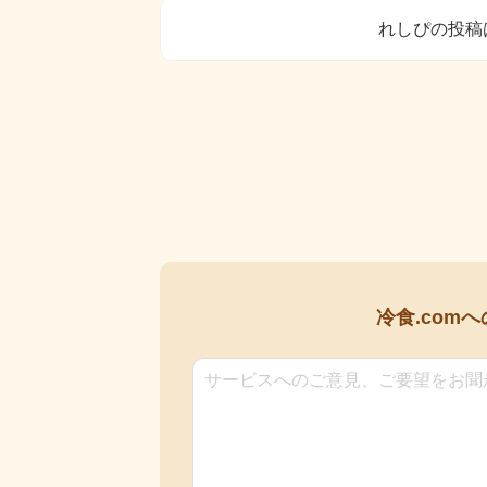
れしぴの投稿
冷食.comへ