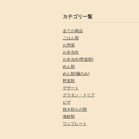
カテゴリ一覧
全ての商品
ごはん類
お惣菜
お弁当向
お弁当向(野菜類)
めん類
めん類(麺のみ)
野菜類
デザート
グラタン・ドリア
ピザ
焼き粉もの類
海鮮類
ワンプレート