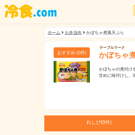
ホーム
お弁当向
かぼちゃ煮風天ぷら
テーブルマーク
おすすめ
(
0
件)
かぼちゃ
かぼちゃの煮付け
甘めに味付けし、
れしぴ(
0件)