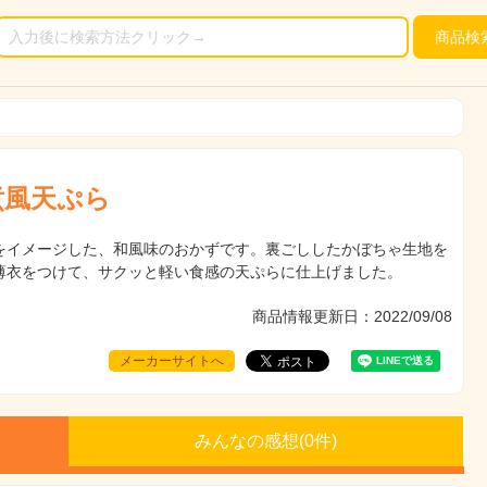
商品
検
煮風天ぷら
をイメージした、和風味のおかずです。裏ごししたかぼちゃ生地を
薄衣をつけて、サクッと軽い食感の天ぷらに仕上げました。
商品情報更新日：2022/09/08
メーカーサイトへ
みんなの感想(
0
件)