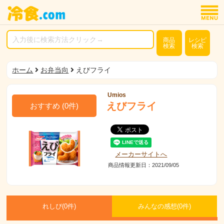
商品
レシピ
検索
検索
ホーム
お弁当向
えびフライ
Umios
えびフライ
おすすめ
(
0
件)
メーカーサイトへ
商品情報更新日：2021/09/05
れしぴ(
0件)
みんなの感想(
0
件)