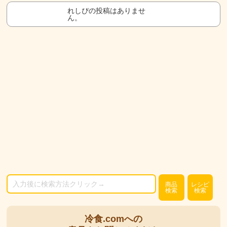
れしぴの投稿はありませ
ん。
商品
レシピ
検索
検索
冷食.comへの