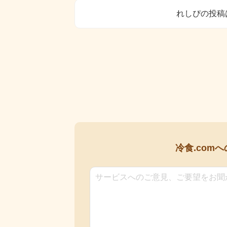
れしぴの投稿
冷食.comへ