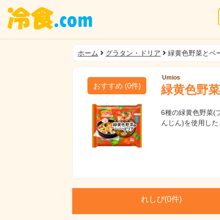
ホーム
グラタン・ドリア
緑黄色野菜とベ
Umios
おすすめ
(
0
件)
緑黄色野
6種の緑黄色野菜
んじん)を使用し
れしぴ(
0件)