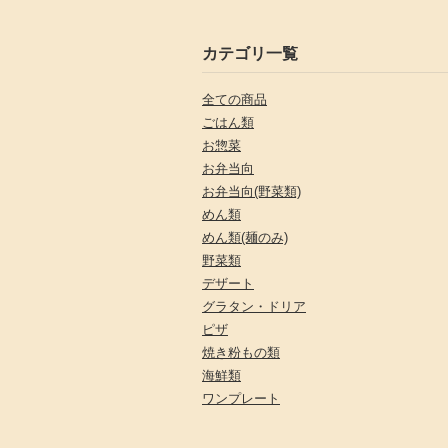
カテゴリ一覧
全ての商品
ごはん類
お惣菜
お弁当向
お弁当向(野菜類)
めん類
めん類(麺のみ)
野菜類
デザート
グラタン・ドリア
ピザ
焼き粉もの類
海鮮類
ワンプレート