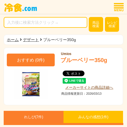
商品
レシピ
検索
検索
ホーム
デザート
ブルーベリー350g
Umios
ブルーベリー350g
おすすめ
(
0
件)
メーカーサイトの商品詳細へ
商品情報更新日：2026/03/13
れしぴ(
7件)
みんなの感想(
1
件)