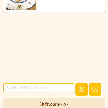
商品
レシピ
検索
検索
冷食.comへの