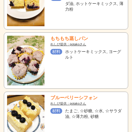
ダ油, ホットケーキミックス, 薄
力粉
もちもち蒸しパン
れしぴ提供：potakoさん
材料
ホットケーキミックス, ヨーグ
ルト
ブルーベリーシフォン
れしぴ提供：potakoさん
材料
たまご, ☆砂糖, ☆水, ☆サラダ
油, ☆薄力粉, 砂糖