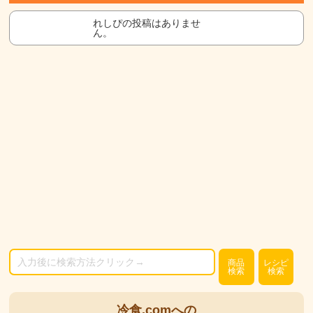
れしぴの投稿はありませ
ん。
商品
レシピ
検索
検索
冷食.comへの