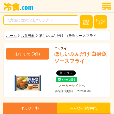
商品
レシピ
検索
検索
ホーム
お弁当向
ほしいぶんだけ 白身魚ソースフライ
ニッスイ
ほしいぶんだけ 白身魚
おすすめ
(
0
件)
ソースフライ
メーカーサイトへ
商品情報更新日：2021/09/07
れしぴ(
0件)
みんなの感想(
0
件)