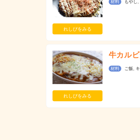
材料
もやし,
れしぴをみる
牛カルビ
材料
ご飯, 
れしぴをみる