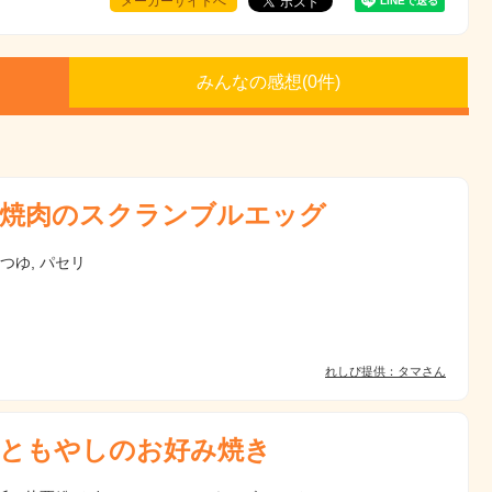
メーカーサイトへ
みんなの感想(
0
件)
焼肉のスクランブルエッグ
んつゆ, パセリ
れしぴ提供：タマさん
ともやしのお好み焼き