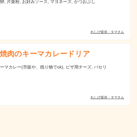
 卵, 片栗粉, お好みソース, マヨネーズ, かつおぶし
れしぴ提供：タマさん
焼肉のキーマカレードリア
キーマカレー(市販や、残り物でok), ピザ用チーズ, パセリ
れしぴ提供：タマさん