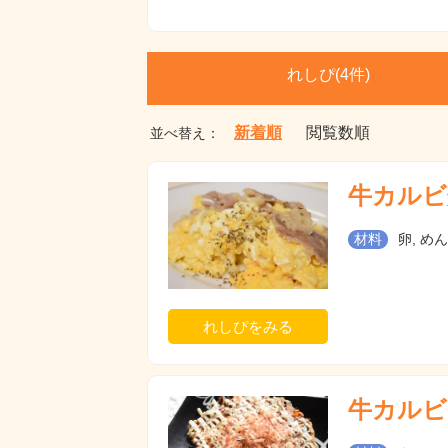
れしぴ(
4件)
新着順
閲覧数順
並べ替え：
牛カルビ
材料
卵, め
れしぴをみる
牛カルビ