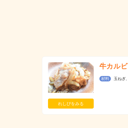
牛カルビ
材料
玉ねぎ,
れしぴをみる