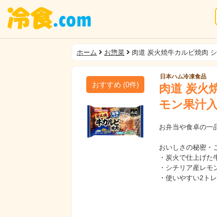
ホーム
お惣菜
肉道 炭火焼牛カルビ焼肉 
日本ハム冷凍食品
おすすめ
(
0
件)
肉道 炭火
モン果汁
お弁当や食卓の一
おいしさの秘密・
・炭火で仕上げた
・シチリア産レモ
・使いやすい2ト