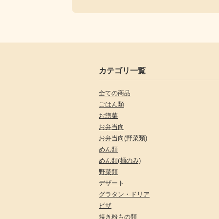
カテゴリ一覧
全ての商品
ごはん類
お惣菜
お弁当向
お弁当向(野菜類)
めん類
めん類(麺のみ)
野菜類
デザート
グラタン・ドリア
ピザ
焼き粉もの類