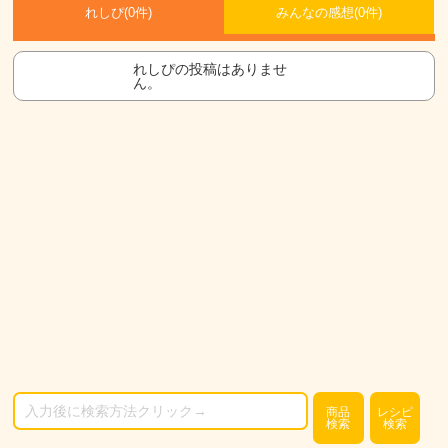
れしぴ(
0件)
みんなの感想(
0
件)
れしぴの投稿はありませ
ん。
商品
レシピ
検索
検索