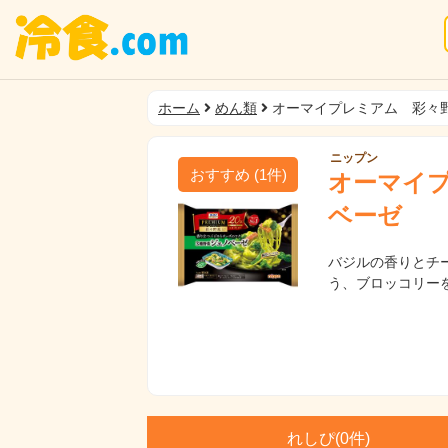
ホーム
めん類
オーマイプレミアム 彩々
ニップン
おすすめ
(
1
件)
オーマイプ
ベーゼ
バジルの香りとチ
う、ブロッコリー
れしぴ(
0件)