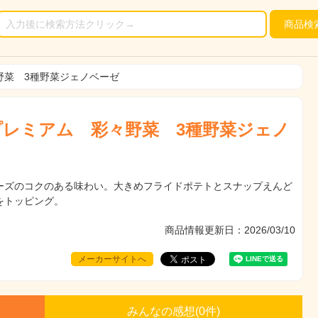
商品
検
野菜 3種野菜ジェノベーゼ
レミアム 彩々野菜 3種野菜ジェノ
ーズのコクのある味わい。大きめフライドポテトとスナップえんど
をトッピング。
商品情報更新日：2026/03/10
メーカーサイトへ
みんなの感想(
0
件)