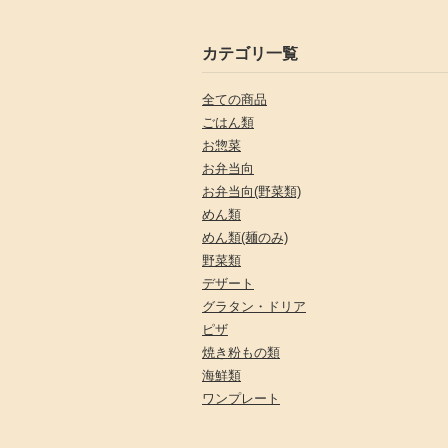
カテゴリ一覧
全ての商品
ごはん類
お惣菜
お弁当向
お弁当向(野菜類)
めん類
めん類(麺のみ)
野菜類
デザート
グラタン・ドリア
ピザ
焼き粉もの類
海鮮類
ワンプレート