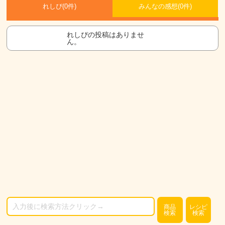
れしぴ(
0件)
みんなの感想(
0
件)
れしぴの投稿はありませ
ん。
商品
レシピ
検索
検索