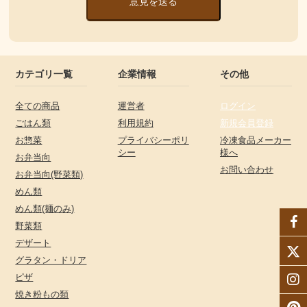
意見を送る
カテゴリ一覧
企業情報
その他
全ての商品
運営者
ログイン
ごはん類
利用規約
新規会員登録
お惣菜
プライバシーポリ
冷凍食品メーカー
シー
様へ
お弁当向
お問い合わせ
お弁当向(野菜類)
めん類
めん類(麺のみ)
野菜類
デザート
グラタン・ドリア
ピザ
焼き粉もの類