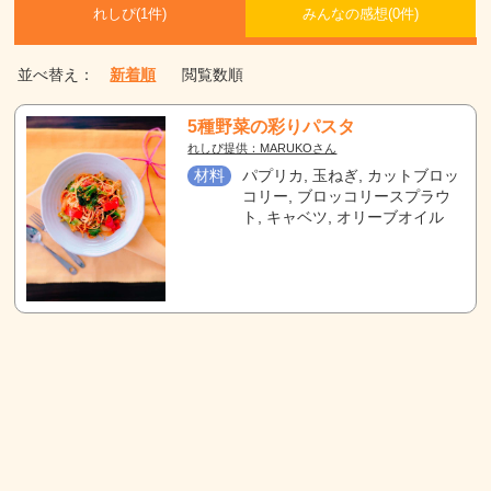
れしぴ(
1件)
みんなの感想(
0
件)
並べ替え：
新着順
閲覧数順
5種野菜の彩りパスタ
れしぴ提供：MARUKOさん
材料
パプリカ, 玉ねぎ, カットブロッ
コリー, ブロッコリースプラウ
ト, キャベツ, オリーブオイル