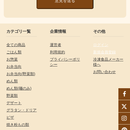
意見を送る
カテゴリ一覧
企業情報
その他
全ての商品
運営者
ログイン
ごはん類
利用規約
新規会員登録
お惣菜
プライバシーポリ
冷凍食品メーカー
シー
様へ
お弁当向
お問い合わせ
お弁当向(野菜類)
めん類
めん類(麺のみ)
野菜類
デザート
グラタン・ドリア
ピザ
焼き粉もの類