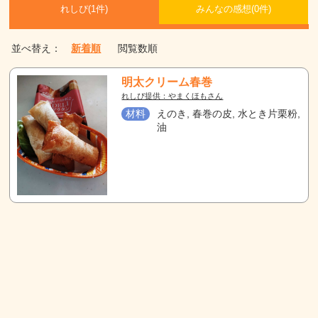
れしぴ(
1件)
みんなの感想(
0
件)
並べ替え：
新着順
閲覧数順
明太クリーム春巻
れしぴ提供：やまくほもさん
材料
えのき, 春巻の皮, 水とき片栗粉,
油