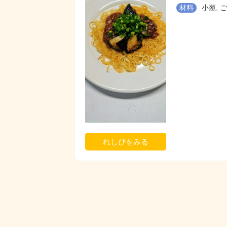
材料
小葱, ご
れしぴをみる