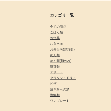
カテゴリ一覧
全ての商品
ごはん類
お惣菜
お弁当向
お弁当向(野菜類)
めん類
めん類(麺のみ)
野菜類
デザート
グラタン・ドリア
ピザ
焼き粉もの類
海鮮類
ワンプレート