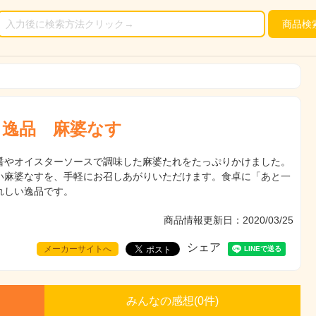
商品
検
う逸品 麻婆なす
醤やオイスターソースで調味した麻婆たれをたっぷりかけました。
い麻婆なすを、手軽にお召しあがりいただけます。食卓に「あと一
れしい逸品です。
商品情報更新日：2020/03/25
シェア
メーカーサイトへ
みんなの感想(
0
件)