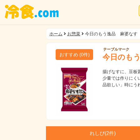
ホーム
お惣菜
今日のもう逸品 麻婆なす
テーブルマーク
おすすめ
(
0
件)
今日のも
揚げなすに、豆板
少量では作りにく
品欲しい」時にう
れしぴ(
2件)