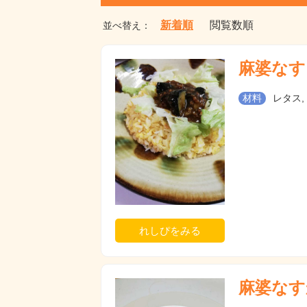
新着順
閲覧数順
並べ替え：
麻婆なす
材料
レタス,
れしぴをみる
麻婆なす