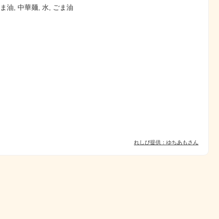
ま油, 中華麺, 水, ごま油
れしぴ提供：ゆちあもさん