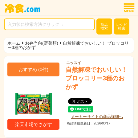
商品
レシピ
検索
検索
ホーム
お弁当向(野菜類)
自然解凍でおいしい！ ブロッコリ
ー3種のおかず
ニッスイ
自然解凍でおいしい！
おすすめ
(
0
件)
ブロッコリー3種のお
かず
メーカーサイトの商品詳細へ
商品情報更新日：2026/03/17
楽天市場でさがす