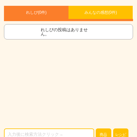
れしぴ(
0件)
みんなの感想(
0
件)
れしぴの投稿はありませ
ん。
商品
レシピ