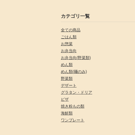
カテゴリ一覧
全ての商品
ごはん類
お惣菜
お弁当向
お弁当向(野菜類)
めん類
めん類(麺のみ)
野菜類
デザート
グラタン・ドリア
ピザ
焼き粉もの類
海鮮類
ワンプレート