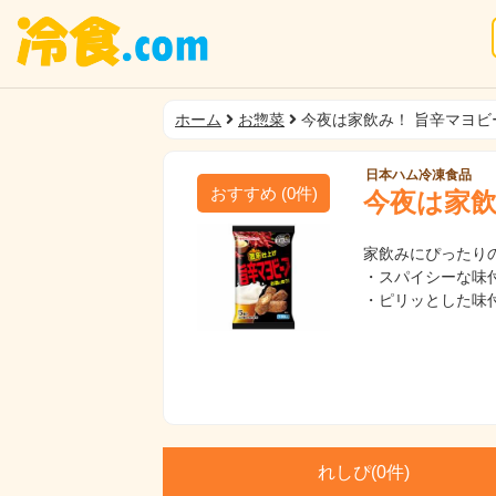
ホーム
お惣菜
今夜は家飲み！ 旨辛マヨビ
日本ハム冷凍食品
おすすめ
(
0
件)
今夜は家飲
家飲みにぴったり
・スパイシーな味
・ピリッとした味
れしぴ(
0件)