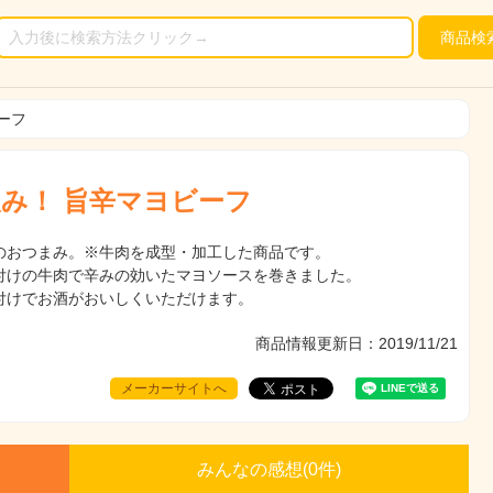
商品
検
ーフ
み！ 旨辛マヨビーフ
のおつまみ。※牛肉を成型・加工した商品です。
付けの牛肉で辛みの効いたマヨソースを巻きました。
付けでお酒がおいしくいただけます。
商品情報更新日：2019/11/21
メーカーサイトへ
みんなの感想(
0
件)