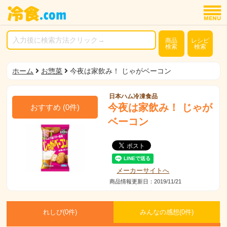
商品
レシピ
検索
検索
ホーム
お惣菜
今夜は家飲み！ じゃがベーコン
日本ハム冷凍食品
今夜は家飲み！ じゃが
おすすめ
(
0
件)
ベーコン
メーカーサイトへ
商品情報更新日：2019/11/21
れしぴ(
0件)
みんなの感想(
0
件)