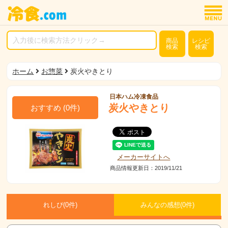
商品
レシピ
検索
検索
ホーム
お惣菜
炭火やきとり
日本ハム冷凍食品
炭火やきとり
おすすめ
(
0
件)
メーカーサイトへ
商品情報更新日：2019/11/21
れしぴ(
0件)
みんなの感想(
0
件)