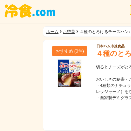
ホーム
お惣菜
４種のとろけるチーズハン
日本ハム冷凍食品
おすすめ
(
0
件)
４種のと
切るとチーズがと
おいしさの秘密・
・4種類のナチュ
レッジャーノ）を
・自家製デミグラ