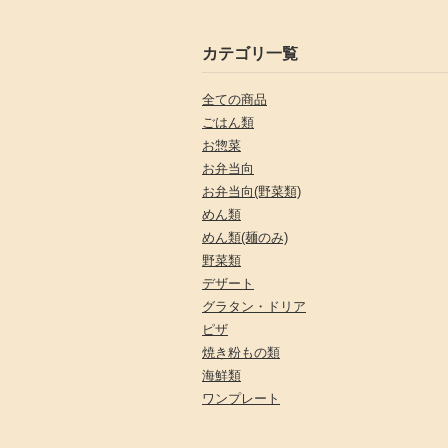
カテゴリ一覧
全ての商品
ごはん類
お惣菜
お弁当向
お弁当向(野菜類)
めん類
めん類(麺のみ)
野菜類
デザート
グラタン・ドリア
ピザ
焼き粉もの類
海鮮類
ワンプレート