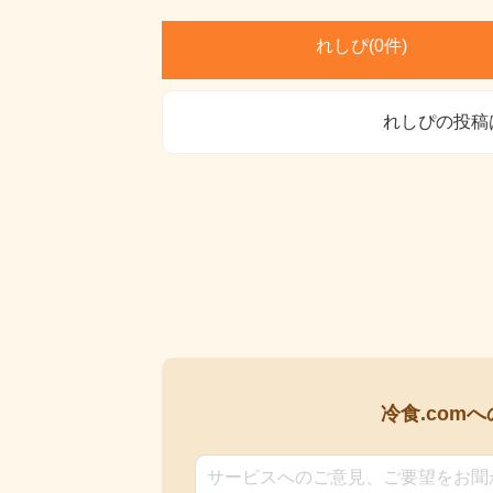
れしぴ(
0件)
れしぴの投稿
冷食.comへ