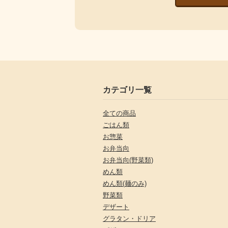
カテゴリ一覧
全ての商品
ごはん類
お惣菜
お弁当向
お弁当向(野菜類)
めん類
めん類(麺のみ)
野菜類
デザート
グラタン・ドリア