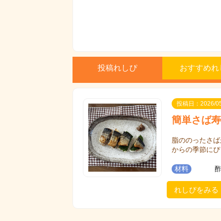
投稿れしぴ
おすすめれ
投稿日：2026/05
簡単さば寿
脂ののったさば
からの季節にぴ
材料
酢
れしぴをみる