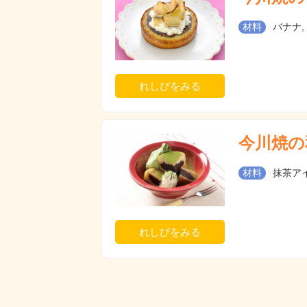
材料
バナナ,
れしぴをみる
今川焼の
材料
抹茶アイ
れしぴをみる