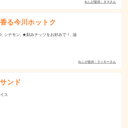
れしぴ提供：タマさん
香る今川ホットク
, シナモン, ★刻みナッツをお好みで！, 油
れしぴ提供：ラッキーさん
サンド
アイス