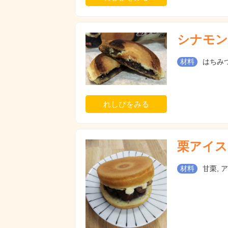
シナモン
材料
はちみつ
れしぴをみる
栗アイス
材料
甘栗, 