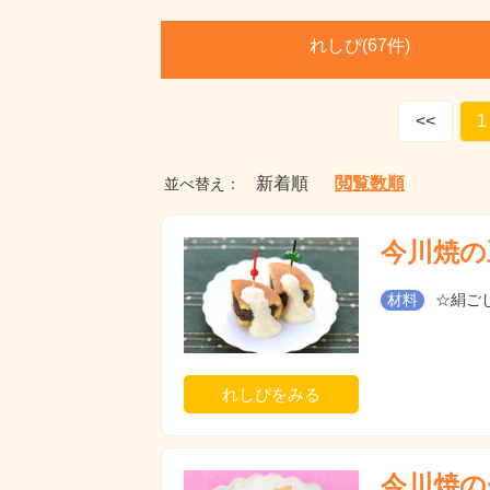
れしぴ(
67件)
<<
1
新着順
閲覧数順
並べ替え：
今川焼の
材料
☆絹ごし
れしぴをみる
今川焼の