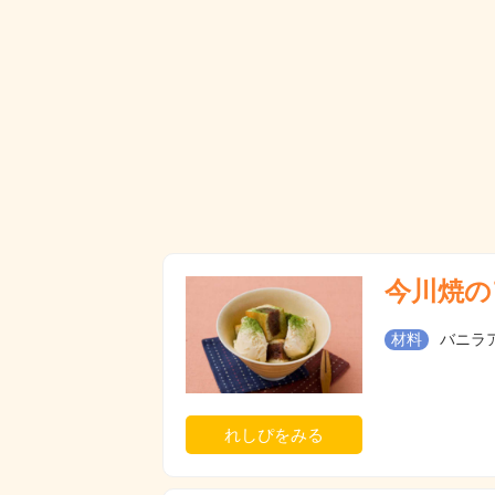
今川焼の
材料
バニラ
れしぴをみる