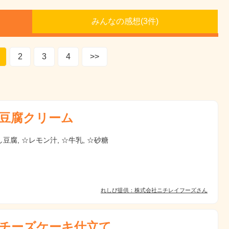
みんなの感想(
3
件)
2
3
4
>>
豆腐クリーム
豆腐, ☆レモン汁, ☆牛乳, ☆砂糖
れしぴ提供：株式会社ニチレイフーズさん
チーズケーキ仕立て