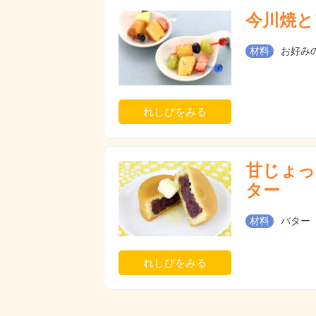
今川焼と
材料
お好み
れしぴをみる
甘じょっ
ター
材料
バター
れしぴをみる