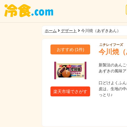
ホーム
デザート
今川焼（あずきあん）
ニチレイフーズ
おすすめ
(
1
件)
今川焼（
新製法のあんこ
あずきの風味ア
口どけよくふん
皮は、生地の中
楽天市場でさがす
っとり♪