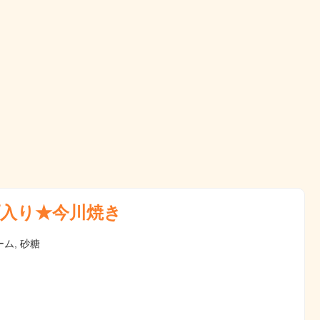
入り★今川焼き
ム, 砂糖