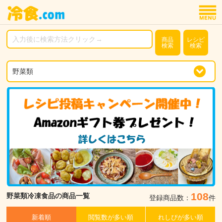
商品
レシピ
検索
検索
108
野菜類冷凍食品の商品一覧
登録商品数：
件
新着順
閲覧数が多い順
れしぴが多い順