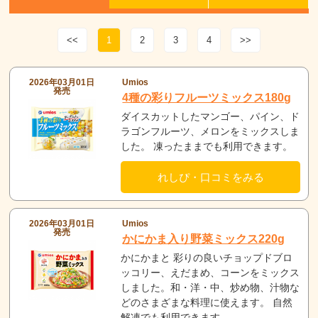
<<
1
2
3
4
>>
2026年03月01日
Umios
発売
4種の彩りフルーツミックス180g
ダイスカットしたマンゴー、パイン、ド
ラゴンフルーツ、メロンをミックスしま
した。 凍ったままでも利用できます。
れしぴ・口コミをみる
2026年03月01日
Umios
発売
かにかま入り野菜ミックス220g
かにかまと 彩りの良いチョップドブロ
ッコリー、えだまめ、コーンをミックス
しました。和・洋・中、炒め物、汁物な
どのさまざまな料理に使えます。 自然
解凍でも利用できます。