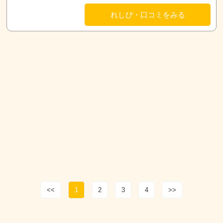
れしぴ・口コミをみる
<<
1
2
3
4
>>