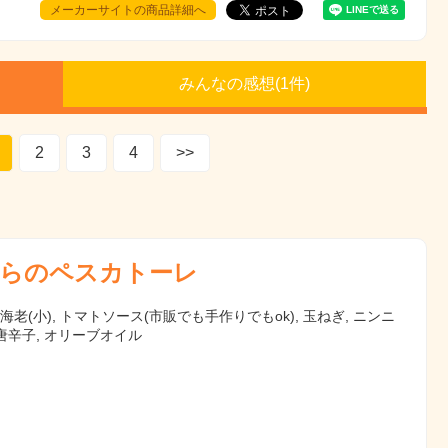
メーカーサイトの商品詳細へ
みんなの感想(
1
件)
2
3
4
>>
らのペスカトーレ
 海老(小), トマトソース(市販でも手作りでもok), 玉ねぎ, ニンニ
, 唐辛子, オリーブオイル