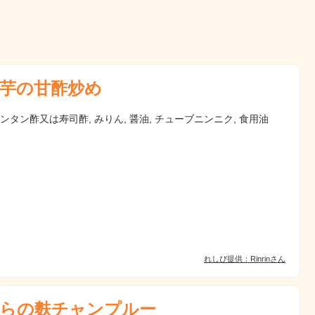
芋の甘酢炒め
カンタン酢又は寿司酢, みりん, 醤油, チューブニンニク, 食用油
れしぴ提供：Rinrinさん
らの麩チャンプルー