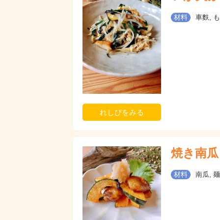
材料
車麩, 
れしぴをみる
焼き南瓜
材料
南瓜, 