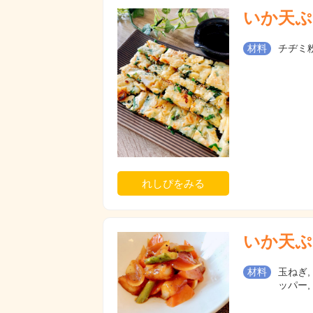
いか天ぷ
材料
チヂミ粉,
れしぴをみる
いか天ぷ
材料
玉ねぎ,
ッパー,