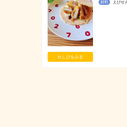
材料
えびせん
れしぴをみる