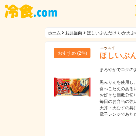
ホーム
お弁当向
ほしいぶんだけ いか天ぷ
ニッスイ
おすすめ
(
2
件)
ほしいぶん
まろやかでコクの
黒みりんを使用し
食べごたえのある
お好きな個数分切
毎日のお弁当の強
天丼・天むすの具
電子レンジであた