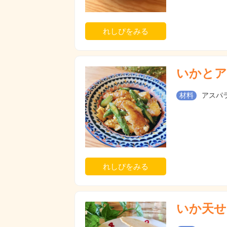
れしぴをみる
いかとア
材料
アスパラ
れしぴをみる
いか天せ