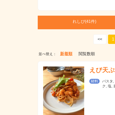
れしぴ(
41件)
<<
1
新着順
閲覧数順
並べ替え：
えび天ぷ
材料
パスタ,
ク, 塩