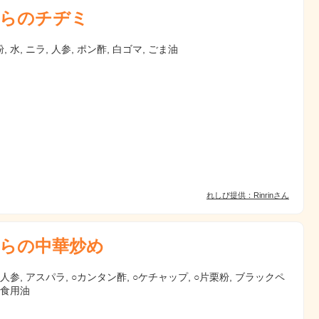
らのチヂミ
 水, ニラ, 人参, ポン酢, 白ゴマ, ごま油
れしぴ提供：Rinrinさん
らの中華炒め
 人参, アスパラ, ○カンタン酢, ○ケチャップ, ○片栗粉, ブラックペ
 食用油