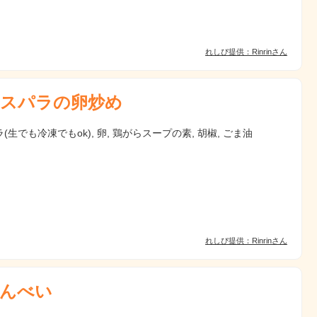
れしぴ提供：Rinrinさん
スパラの卵炒め
(生でも冷凍でもok), 卵, 鶏がらスープの素, 胡椒, ごま油
れしぴ提供：Rinrinさん
んべい