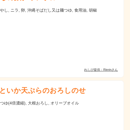
もやし, ニラ, 卵, 沖縄そばだし又は麺つゆ, 食用油, 胡椒
れしぴ提供：Rinrinさん
といか天ぷらのおろしのせ
麺つゆ(4倍濃縮), 大根おろし, オリーブオイル