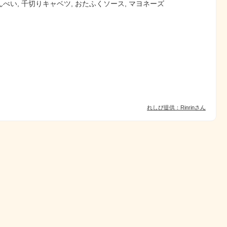
べい, 千切りキャベツ, おたふくソース, マヨネーズ
れしぴ提供：Rinrinさん