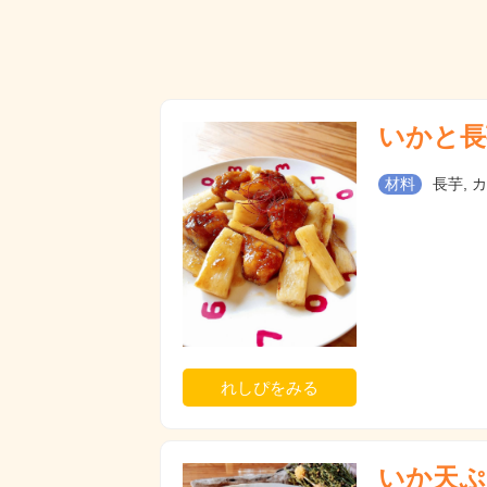
いかと長
材料
長芋, 
れしぴをみる
いか天ぷ