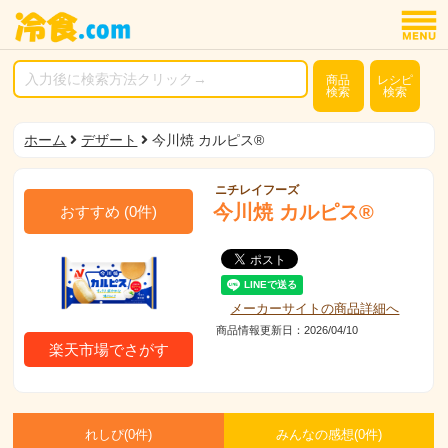
商品
レシピ
検索
検索
ホーム
デザート
今川焼 カルピス®
ニチレイフーズ
今川焼 カルピス®
おすすめ
(
0
件)
メーカーサイトの商品詳細へ
商品情報更新日：2026/04/10
楽天市場でさがす
れしぴ(
0件)
みんなの感想(
0
件)