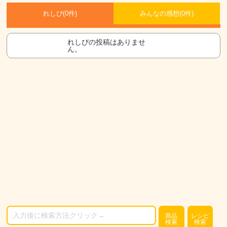
れしぴ(
0件)
みんなの感想(
0
件)
れしぴの投稿はありませ
ん。
商品
レシピ
検索
検索