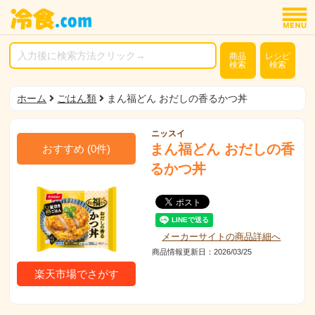
商品
レシピ
検索
検索
ホーム
ごはん類
まん福どん おだしの香るかつ丼
ニッスイ
まん福どん おだしの香
おすすめ
(
0
件)
るかつ丼
メーカーサイトの商品詳細へ
商品情報更新日：2026/03/25
楽天市場でさがす