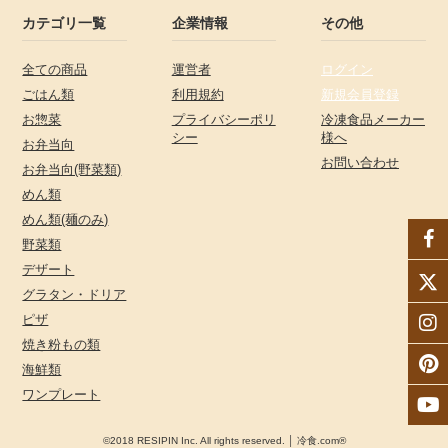
カテゴリ一覧
企業情報
その他
全ての商品
運営者
ログイン
ごはん類
利用規約
新規会員登録
お惣菜
プライバシーポリ
冷凍食品メーカー
シー
様へ
お弁当向
お問い合わせ
お弁当向(野菜類)
めん類
めん類(麺のみ)
野菜類
デザート
グラタン・ドリア
ピザ
焼き粉もの類
海鮮類
ワンプレート
©2018 RESIPIN Inc. All rights reserved. │ 冷食.com®