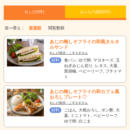
れしぴ(
3件)
みんなの感想(
0
件)
並べ替え：
新着順
閲覧数順
あじの梅しそフライの和風タルタ
ルサンド
れしぴ提供：こすもすさん
材料
食パン, ゆで卵, マヨネーズ, 玉
ねぎみじん切り, レタス, 大葉,
黒胡椒, ベビーリーフ, プチトマ
ト
あじの梅しそフライの和カフェ風
おろしプレート♡
れしぴ提供：こすもすさん
材料
ごはん, 大根おろし, ポン酢, 大
葉, ミニトマト, ベビーリーフ,
ゆで卵, 白ごま