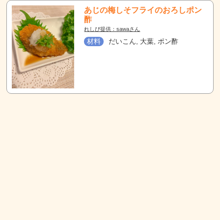
あじの梅しそフライのおろしポン
酢
れしぴ提供：sawaさん
材料
だいこん, 大葉, ポン酢