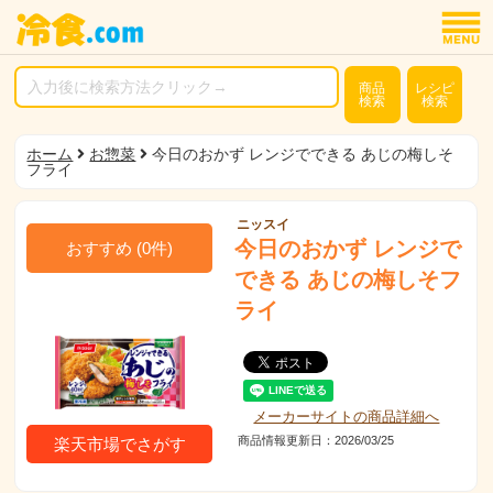
商品
レシピ
検索
検索
ホーム
お惣菜
今日のおかず レンジでできる あじの梅しそ
フライ
ニッスイ
今日のおかず レンジで
おすすめ
(
0
件)
できる あじの梅しそフ
ライ
メーカーサイトの商品詳細へ
商品情報更新日：2026/03/25
楽天市場でさがす