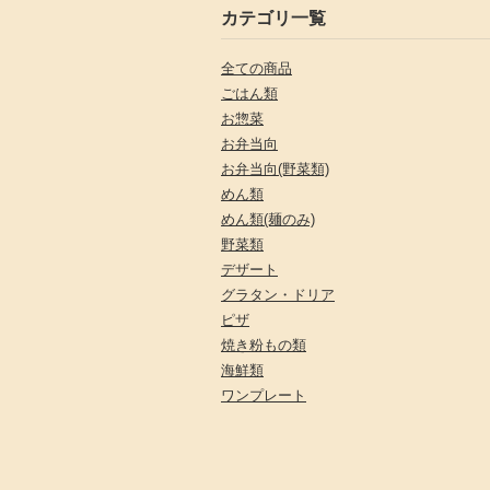
カテゴリ一覧
全ての商品
ごはん類
お惣菜
お弁当向
お弁当向(野菜類)
めん類
めん類(麺のみ)
野菜類
デザート
グラタン・ドリア
ピザ
焼き粉もの類
海鮮類
ワンプレート