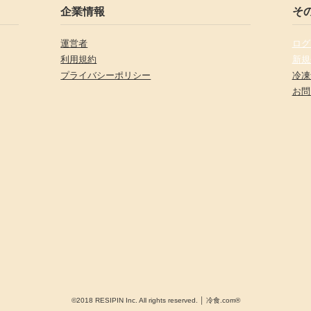
企業情報
そ
運営者
ログ
利用規約
新規
プライバシーポリシー
冷凍
お問
©2018 RESIPIN Inc. All rights reserved. │ 冷食.com®