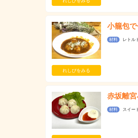
れしぴをみる
小籠包で
材料
レトル
れしぴをみる
赤坂離宮
材料
スイー