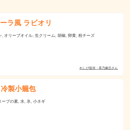
ーラ風 ラビオリ
, オリーブオイル, 生クリーム, 胡椒, 卵黄, 粉チーズ
れしぴ提供：茶乃麻呂さん
 冷製小籠包
ープの素, 水, 氷, 小ネギ