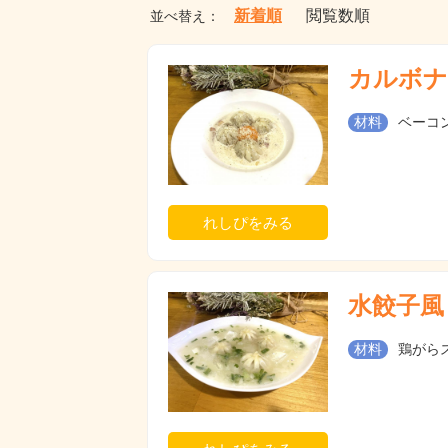
新着順
閲覧数順
並べ替え：
カルボナ
材料
ベーコン
れしぴをみる
水餃子風
材料
鶏がらス