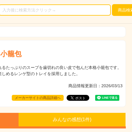
商品
検
の小籠包
れるたっぷりのスープを歯切れの良い皮で包んだ本格小籠包です。
楽しめるレンゲ型のトレイを採用しました。
商品情報更新日：2026/03/13
メーカーサイトの商品詳細へ
みんなの感想(
1
件)