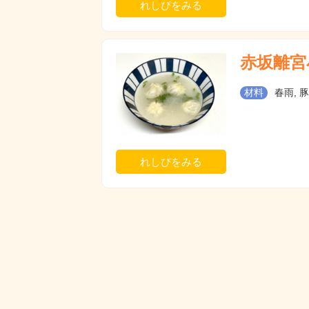
れしぴをみる
赤坂離宮
材料
春雨, 
れしぴをみる