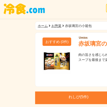
ホーム
お惣菜
赤坂璃宮の小籠包
Umios
おすすめ
(
0
件)
赤坂璃宮
肉の旨さを感じら
スープを最後まで
れしぴ(
5件)