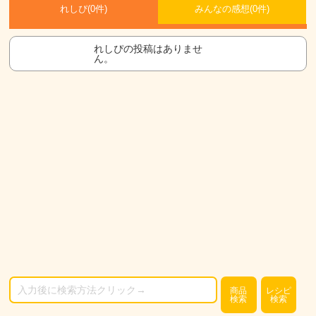
れしぴ(
0件)
みんなの感想(
0
件)
れしぴの投稿はありませ
ん。
商品
レシピ
検索
検索