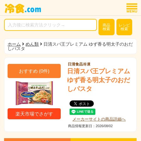
商品
レシピ
検索
検索
ホーム
めん類
日清スパ王プレミアム ゆず香る明太子のおだ
しパスタ
日清食品冷凍
日清スパ王プレミアム
おすすめ
(
0
件)
ゆず香る明太子のおだ
しパスタ
楽天市場でさがす
メーカーサイトの商品詳細へ
商品情報更新日：2026/08/02