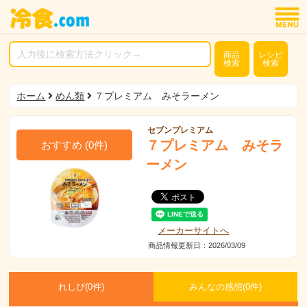
商品
レシピ
検索
検索
ホーム
めん類
７プレミアム みそラーメン
セブンプレミアム
７プレミアム みそラ
おすすめ
(
0
件)
ーメン
メーカーサイトへ
商品情報更新日：2026/03/09
れしぴ(
0件)
みんなの感想(
0
件)