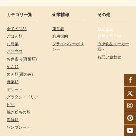
カテゴリ一覧
企業情報
その他
全ての商品
運営者
ログイン
ごはん類
利用規約
新規会員登録
お惣菜
プライバシーポリ
冷凍食品メーカー
シー
様へ
お弁当向
お問い合わせ
お弁当向(野菜類)
めん類
めん類(麺のみ)
野菜類
デザート
グラタン・ドリア
ピザ
焼き粉もの類
海鮮類
ワンプレート