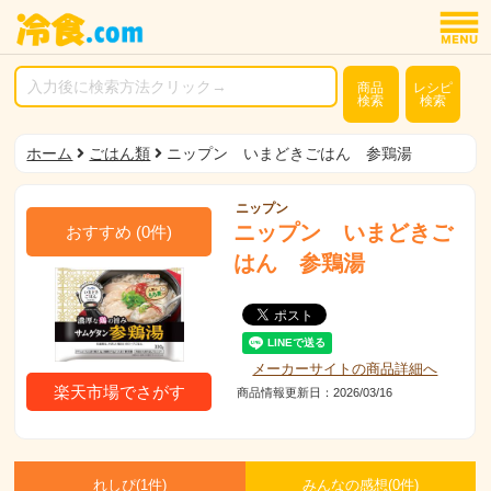
商品
レシピ
検索
検索
ホーム
ごはん類
ニップン いまどきごはん 参鶏湯
ニップン
ニップン いまどきご
おすすめ
(
0
件)
はん 参鶏湯
メーカーサイトの商品詳細へ
楽天市場でさがす
商品情報更新日：2026/03/16
れしぴ(
1件)
みんなの感想(
0
件)