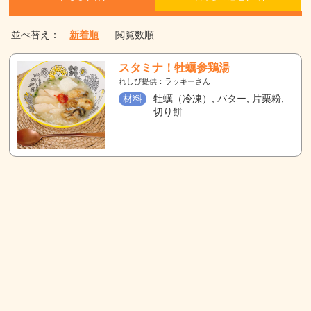
並べ替え：
新着順
閲覧数順
スタミナ！牡蠣参鶏湯
れしぴ提供：ラッキーさん
材料
牡蠣（冷凍）, バター, 片栗粉,
切り餅