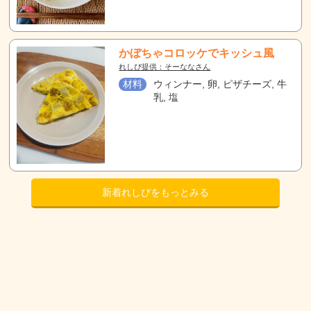
かぼちゃコロッケでキッシュ風
れしぴ提供：そーななさん
材料
ウィンナー, 卵, ピザチーズ, 牛
乳, 塩
新着れしぴをもっとみる