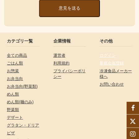
意見を送る
カテゴリ一覧
企業情報
その他
全ての商品
運営者
ログイン
ごはん類
利用規約
新規会員登録
お惣菜
プライバシーポリ
冷凍食品メーカー
シー
様へ
お弁当向
お問い合わせ
お弁当向(野菜類)
めん類
めん類(麺のみ)
野菜類
デザート
グラタン・ドリア
ピザ