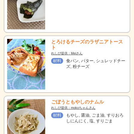
とろけるチーズのラザニアトース
ト
れしぴ提供：Meiさん
材料
食パン, バター, シュレッドチー
ズ, 粉チーズ
ごぼうともやしのナムル
れしぴ提供：mokoちゃんさん
材料
もやし, 醤油, ごま油, すりおろ
しにんにく, 塩, すりごま