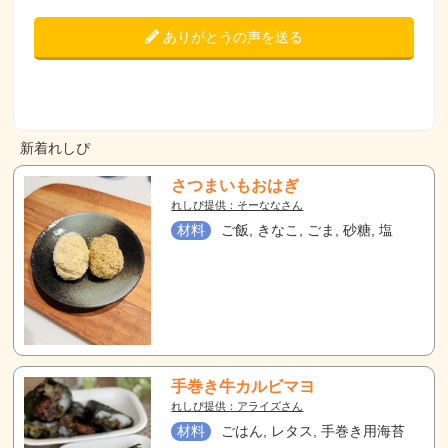
ありがとうの声を送る
新着れしぴ
さつまいもおはぎ
れしぴ提供：そーななさん
材料
ご飯, きなこ, ごま, 砂糖, 塩
手巻き牛カルビマヨ
れしぴ提供：アライズさん
材料
ごはん, レタス, 手巻き用海苔