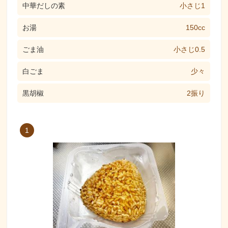
中華だしの素
小さじ1
お湯
150cc
ごま油
小さじ0.5
白ごま
少々
黒胡椒
2振り
1