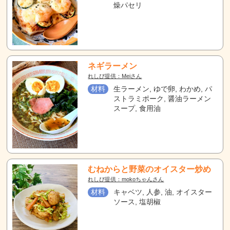
燥パセリ
ネギラーメン
れしぴ提供：Meiさん
材料
生ラーメン, ゆで卵, わかめ, パ
ストラミポーク, 醤油ラーメン
スープ, 食用油
むねからと野菜のオイスター炒め
れしぴ提供：mokoちゃんさん
材料
キャベツ, 人参, 油, オイスター
ソース, 塩胡椒