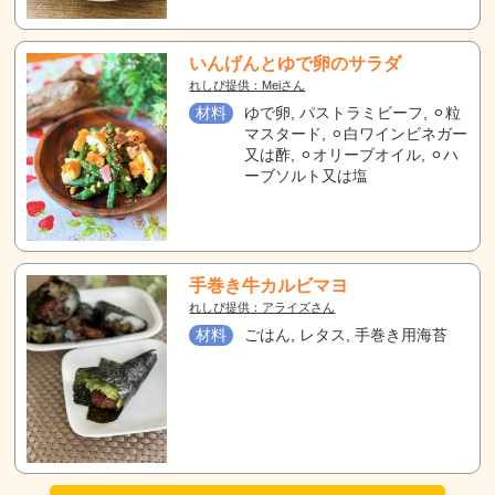
いんげんとゆで卵のサラダ
れしぴ提供：Meiさん
材料
ゆで卵, パストラミビーフ, ⚪︎粒
マスタード, ⚪︎白ワインビネガー
又は酢, ⚪︎オリーブオイル, ⚪︎ハ
ーブソルト又は塩
手巻き牛カルビマヨ
れしぴ提供：アライズさん
材料
ごはん, レタス, 手巻き用海苔