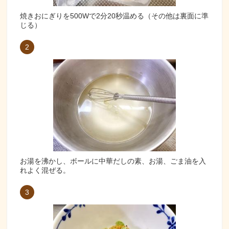
焼きおにぎりを500Wで2分20秒温める（その他は裏面に準
じる）
2
お湯を沸かし、ボールに中華だしの素、お湯、ごま油を入
れよく混ぜる。
3