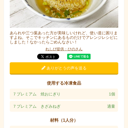
あられや三つ葉あった方が美味しいけれど、使い道に困りま
すよね。そこでキッチンにあるものだけでアレンジレシピに
しました！なかったらごめんなさい！
れしぴ提供：ひのさん
ありがとうの声を送る
使用する冷凍食品
７プレミアム 焼おにぎり
1個
７プレミアム きざみねぎ
適量
材料（1人分）