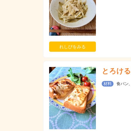
れしぴをみる
とろける
材料
食パン,