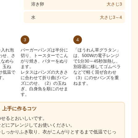
溶き卵
大さじ3
水
大さじ3～4
3
4
を入れ泡
バーガーバンズは半分に
「ほうれん草グラタン」
わせ、さ
切り、トースターでこん
は、500Wの電子レンジ
えなめら
がり焼き、バターをぬり
で1分30～45秒加熱し、
、玉ね
ます。
別容器に移してゴムベラ
け低温で
レタスはバンズの大きさ
などで軽く混ぜ合わせ
す。
に合わせて折り曲げバン
（3）にのせバンズを重
ズにのせ、（2）の玉ね
ねます。
ぎ、白身魚を順にのせま
す。
上手に作るコツ
のせるとおいしいです。
などにアレンジしてお使いください。
をしっかりふき取り、衣がこんがりとするまで低温でじっ