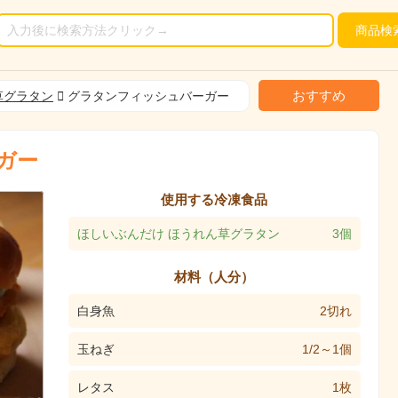
商品
検
おすすめ
草グラタン
グラタンフィッシュバーガー
ガー
使用する冷凍食品
ほしいぶんだけ ほうれん草グラタン
3個
材料（人分）
白身魚
2切れ
玉ねぎ
1/2～1個
レタス
1枚