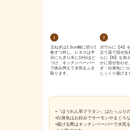
1
2
玉ねぎは1.5cm幅に切り1
ボウルに【A】
枚ずつ外し、レタスは半
立て器で混ぜ合
分にちぎり水に10分ほど
らに【B】を加
つけ、キッチンペーパー
かに混ぜ合わせ
で挟み押えて水気をふき
ぎ・白身魚につ
取ります。
じっくり揚げま
•「ほうれん草グラタン」はたっぷり
•白身魚はお好みでサーモンやまぐろ
•揚げる際はキッチンペーパーで水気