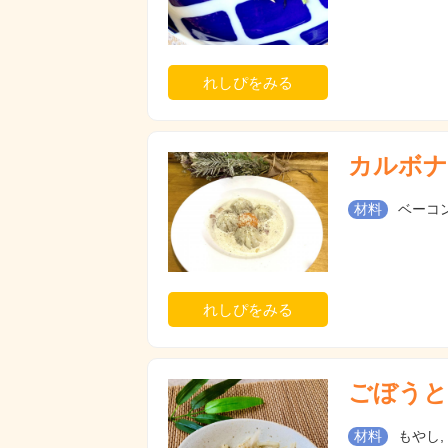
れしぴをみる
カルボナ
材料
ベーコン
れしぴをみる
ごぼうと
材料
もやし,