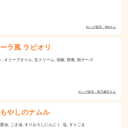
れしぴ提供：Meiさん
ーラ風 ラビオリ
, オリーブオイル, 生クリーム, 胡椒, 卵黄, 粉チーズ
れしぴ提供：茶乃麻呂さん
もやしのナムル
 醤油, ごま油, すりおろしにんにく, 塩, すりごま