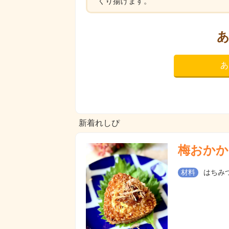
くり揚げます。
あ
新着れしぴ
梅おかか
材料
はちみつ