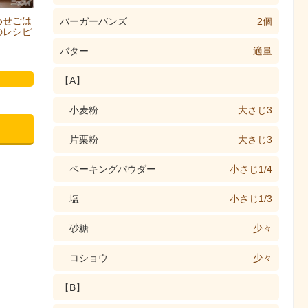
わせごは
バーガーバンズ
2個
のレシピ
バター
適量
【A】
小麦粉
大さじ3
片栗粉
大さじ3
ベーキングパウダー
小さじ1/4
塩
小さじ1/3
砂糖
少々
コショウ
少々
【B】