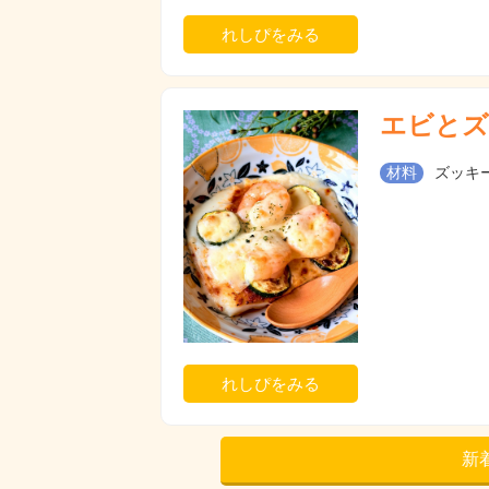
れしぴをみる
エビとズ
材料
ズッキー
れしぴをみる
新